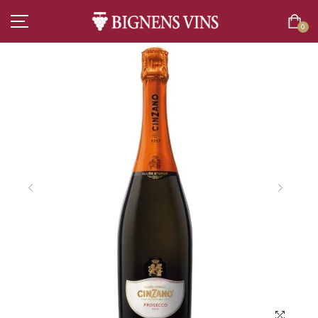
0
ACCUEIL
TOUT L’ASSORTIMENT
VINS
CHAMPAGNES
SPIRITUEUX
BIÈRES
BOISSONS SANS ALCOOL