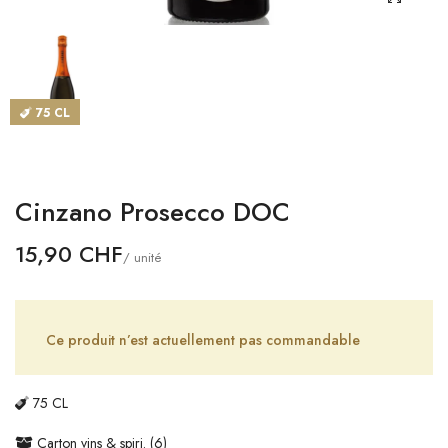
CATALOGUES
MAGASINS
75 CL
CONTACT
SE CONNECTER
Cinzano Prosecco DOC
Langue
15,90 CHF
/ unité
Devise
Ce produit n’est actuellement pas commandable
75 CL
Carton vins & spiri. (6)