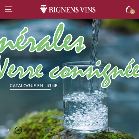
0
ACCUEIL
TOUT L’ASSORTIMENT
VINS
CATALOGUE EN LIGNE
CHAMPAGNES
SPIRITUEUX
BIÈRES
BOISSONS SANS ALCOOL