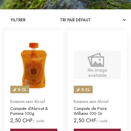
CATALOGUES
FILTRER
MAGASINS
CONTACT
SE CONNECTER
Langue
Devise
0 CL
0 CL
Boissons sans Alcool
Boissons sans Alcool
Compote d'Abricot &
Compote de Poire
Pomme 100g
Williams 100 Gr
2,50 CHF
2,50 CHF
/ unité
/ unité