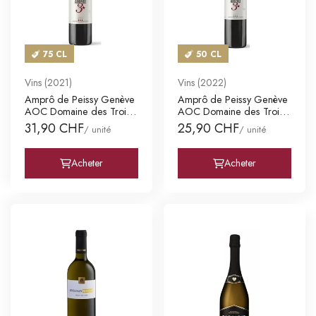
75 CL
50 CL
Vins (2021)
Vins (2022)
Amprô de Peissy Genève
Amprô de Peissy Genève
AOC Domaine des Trois
AOC Domaine des Trois
Etoi
Etoi
31,90 CHF
25,90 CHF
/ unité
/ unité
Acheter
Acheter