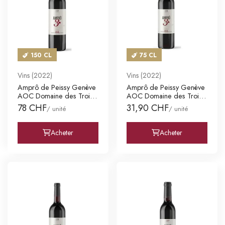
150 CL
75 CL
Vins (2022)
Vins (2022)
Amprô de Peissy Genève
Amprô de Peissy Genève
AOC Domaine des Trois
AOC Domaine des Trois
Etoi
Etoi
78 CHF
31,90 CHF
/ unité
/ unité
Acheter
Acheter