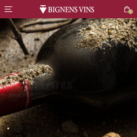
0
ACCUEIL
TOUT L’ASSORTIMENT
NOS PÉPITES
VINS
NOS PÉPITES
CATALOGUE EN LIGNE
CHAMPAGNES
SPIRITUEUX
BIÈRES
BOISSONS SANS ALCOOL