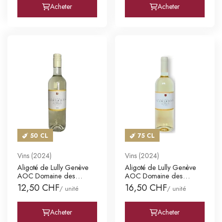
Acheter
Acheter
50 CL
75 CL
Vins (2024)
Vins (2024)
Aligoté de Lully Genève
Aligoté de Lully Genève
AOC Domaine des
AOC Domaine des
Curiades
Curiades
12,50 CHF
16,50 CHF
/ unité
/ unité
Acheter
Acheter