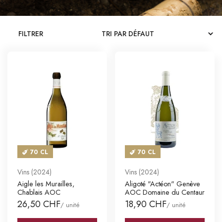
CATALOGUES
FILTRER
MAGASINS
CONTACT
SE CONNECTER
Langue
Devise
70 CL
70 CL
Vins (2024)
Vins (2024)
Aigle les Murailles,
Aligoté "Actéon" Genève
Chablais AOC
AOC Domaine du Centaur
26,50 CHF
18,90 CHF
/ unité
/ unité