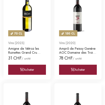
75 CL
150 CL
Vins (2023)
Vins (2020)
Amigne de Vétroz les
Amprô de Peissy Genève
Ruinettes Grand Cru
AOC Domaine des Trois
Valais A
Etoi
31 CHF
78 CHF
/ unité
/ unité
Acheter
Acheter