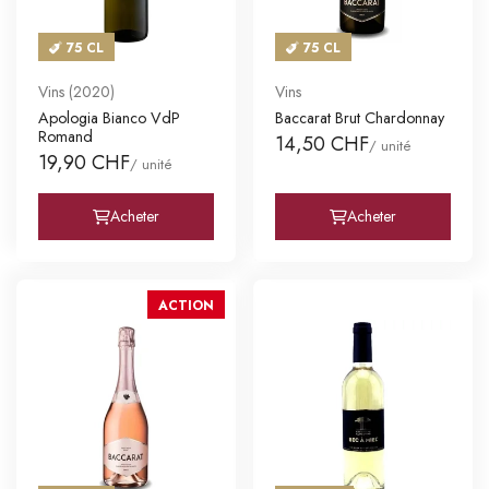
75 CL
75 CL
Vins (2020)
Vins
Apologia Bianco VdP
Baccarat Brut Chardonnay
Romand
14,50 CHF
/ unité
19,90 CHF
/ unité
Acheter
Acheter
ACTION