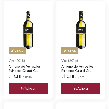
75 CL
75 CL
Vins (2018)
Vins (2016)
Amigne de Vétroz les
Amigne de Vétroz les
Ruinettes Grand Cru
Ruinettes Grand Cru
Valais A
Valais A
31 CHF
31 CHF
/ unité
/ unité
Acheter
Acheter