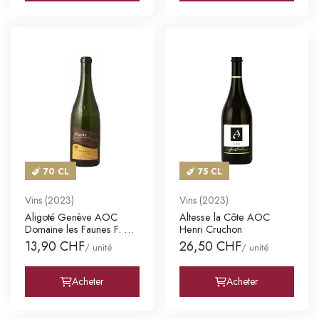
70 CL
75 CL
Vins (2023)
Vins (2023)
Aligoté Genève AOC
Altesse la Côte AOC
Domaine les Faunes F. &
Henri Cruchon
L. Mis
13,90 CHF
26,50 CHF
/ unité
/ unité
Acheter
Acheter