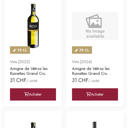
75 CL
75 CL
Vins (2022)
Vins (2024)
Amigne de Vétroz les
Amigne de Vétroz les
Ruinettes Grand Cru
Ruinettes Grand Cru
Valais A
Valais A
31 CHF
31 CHF
/ unité
/ unité
Acheter
Acheter