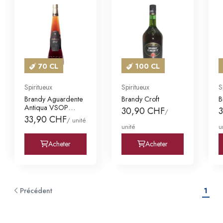
70 CL
100 CL
Spiritueux
Spiritueux
S
Brandy Aguardente
Brandy Croft
B
Antiqua VSOP
30,90 CHF
/
Aguard Vinica Velh
33,90 CHF
/ unité
unité
u
Acheter
Acheter
Précédent
1