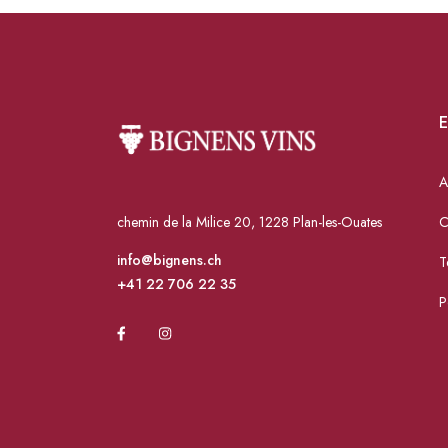
E
A
chemin de la Milice 20, 1228 Plan-les-Ouates
C
info@bignens.ch
T
+41 22 706 22 35
P