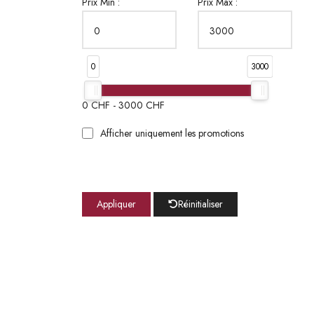
Prix Min :
Prix Max :
0
3000
0
CHF -
3000
CHF
Afficher uniquement les promotions
Appliquer
Réinitialiser