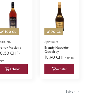
100 CL
70 CL
piritueux
Spiritueux
randy Macieira
Brandy Napoléon
Godefroy
30,50 CHF
/
18,90 CHF
/ unité
nité
Acheter
Acheter
Suivant