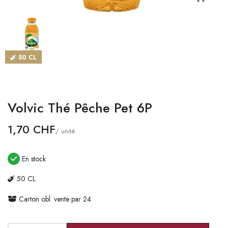
CATALOGUES
MAGASINS
50 CL
CONTACT
SE CONNECTER
Volvic Thé Pêche Pet 6P
Langue
1,70 CHF
/ unité
Devise
En stock
50 CL
Carton obl. vente par 24