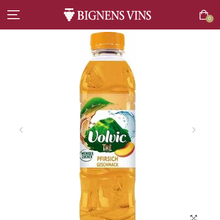
0
ACCUEIL
TOUT L’ASSORTIMENT
VINS
CHAMPAGNES
SPIRITUEUX
BIÈRES
BOISSONS SANS ALCOOL