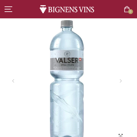
0
ACCUEIL
TOUT L’ASSORTIMENT
VINS
CHAMPAGNES
SPIRITUEUX
BIÈRES
BOISSONS SANS ALCOOL