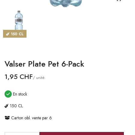
CATALOGUES
MAGASINS
150 CL
CONTACT
SE CONNECTER
Valser Plate Pet 6-Pack
Langue
1,95 CHF
/ unité
Devise
En stock
150 CL
Carton obl. vente par 6