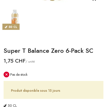
CATALOGUES
MAGASINS
50 CL
CONTACT
SE CONNECTER
Super T Balance Zero 6-Pack SC
Langue
1,75 CHF
/ unité
Devise
Pas de stock
Produit disponible sous 15 jours
50 CL