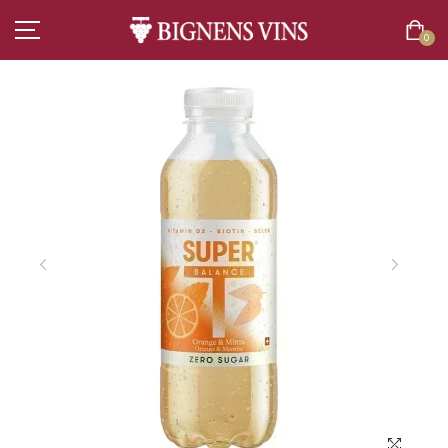
0
ACCUEIL
TOUT L’ASSORTIMENT
VINS
CHAMPAGNES
SPIRITUEUX
BIÈRES
BOISSONS SANS ALCOOL