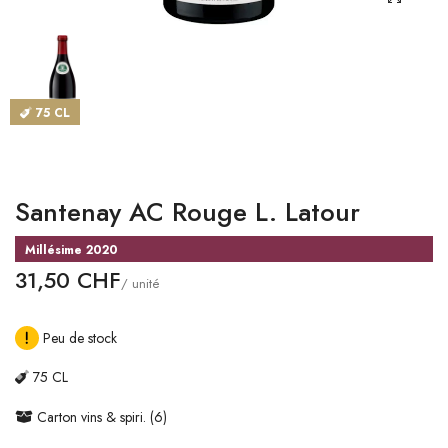
CATALOGUES
MAGASINS
75 CL
CONTACT
SE CONNECTER
Santenay AC Rouge L. Latour
Langue
Millésime 2020
Devise
31,50 CHF
/ unité
Peu de stock
75 CL
Carton vins & spiri. (6)