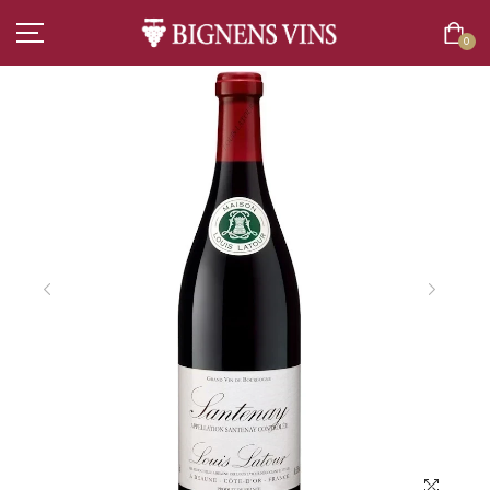
0
ACCUEIL
TOUT L’ASSORTIMENT
VINS
CHAMPAGNES
SPIRITUEUX
BIÈRES
BOISSONS SANS ALCOOL