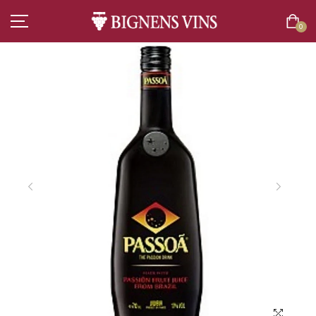
0
ACCUEIL
TOUT L’ASSORTIMENT
VINS
CHAMPAGNES
SPIRITUEUX
BIÈRES
BOISSONS SANS ALCOOL