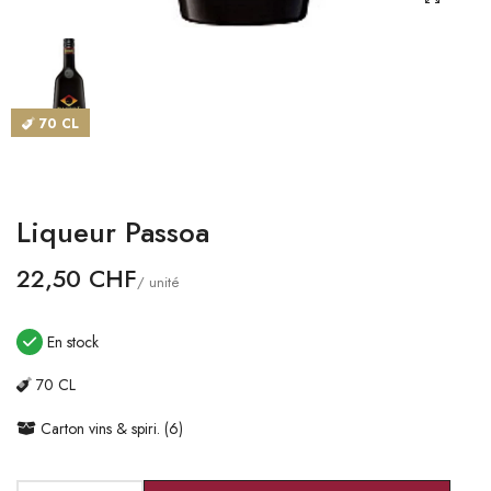
CATALOGUES
MAGASINS
70 CL
CONTACT
SE CONNECTER
Liqueur Passoa
Langue
22,50 CHF
/ unité
Devise
En stock
70 CL
Carton vins & spiri. (6)