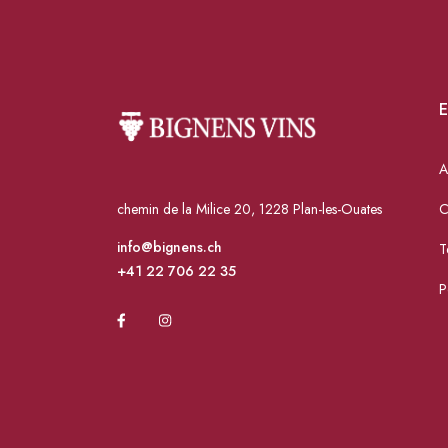
E
A
chemin de la Milice 20, 1228 Plan-les-Ouates
C
info@bignens.ch
T
+41 22 706 22 35
P