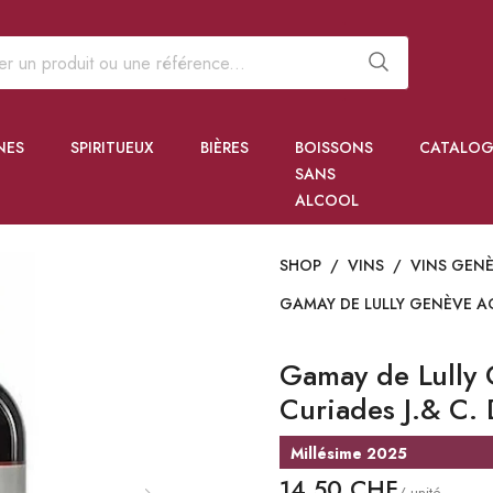
NES
SPIRITUEUX
BIÈRES
BOISSONS
CATALOG
SANS
ALCOOL
SHOP
/
VINS
/
VINS GEN
GAMAY DE LULLY GENÈVE AO
Gamay de Lully
Curiades J.& C.
Millésime 2025
14,50 CHF
/ unité