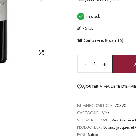
En stock
75 CL
Carton vins & spiri. (6)
-
+
AJOUTER À MA LISTE D'ENVI
NUMÉRO D'ARTICLE:
70390
CATÉGORIE :
Vins
SOUS-CATÉGORIE:
Vins Genève 
PRODUCTEUR:
Dupraz Jacques et C
PAYS:
Suisse