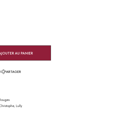
AJOUTER AU PANIER
E
PARTAGER
Rouges
hristophe, Lully