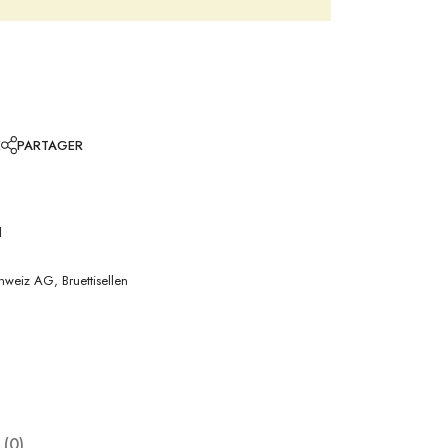
E
PARTAGER
l
weiz AG, Bruettisellen
 (0)