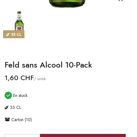
CATALOGUES
MAGASINS
33 CL
CONTACT
SE CONNECTER
Feld sans Alcool 10-Pack
Langue
1,60 CHF
/ unité
Devise
En stock
33 CL
Carton (10)