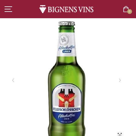
0
ACCUEIL
TOUT L’ASSORTIMENT
VINS
CHAMPAGNES
SPIRITUEUX
BIÈRES
BOISSONS SANS ALCOOL