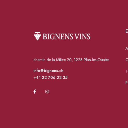
E
A
chemin de la Milice 20, 1228 Plan-les-Ouates
C
info@bignens.ch
T
+41 22 706 22 35
P