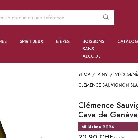
NES
SPIRITUEUX
BIÈRES
BOISSONS
CATALOG
SANS
ALCOOL
SHOP
/
VINS
/
VINS GEN
CLÉMENCE SAUVIGNON BLA
Clémence Sauvi
Cave de Genève
Millésime 2024
20,90 CHF
/ unité