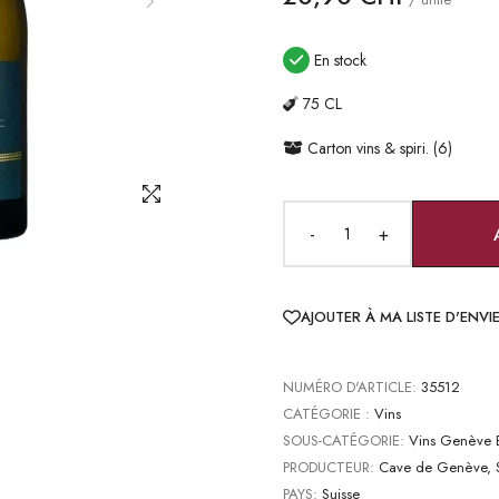
En stock
75 CL
Carton vins & spiri. (6)
-
+
AJOUTER À MA LISTE D'ENVI
NUMÉRO D'ARTICLE:
35512
CATÉGORIE :
Vins
SOUS-CATÉGORIE:
Vins Genève 
PRODUCTEUR:
Cave de Genève, S
PAYS:
Suisse