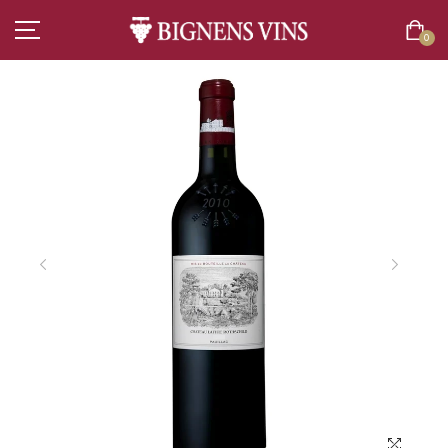
0
ACCUEIL
TOUT L’ASSORTIMENT
VINS
CHAMPAGNES
SPIRITUEUX
BIÈRES
BOISSONS SANS ALCOOL