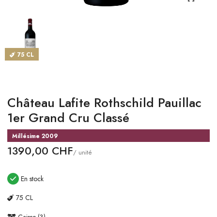
CATALOGUES
MAGASINS
75 CL
CONTACT
SE CONNECTER
Château Lafite Rothschild Pauillac
Langue
1er Grand Cru Classé
Devise
Millésime 2009
1390,00 CHF
/ unité
En stock
75 CL
Caisse (3)