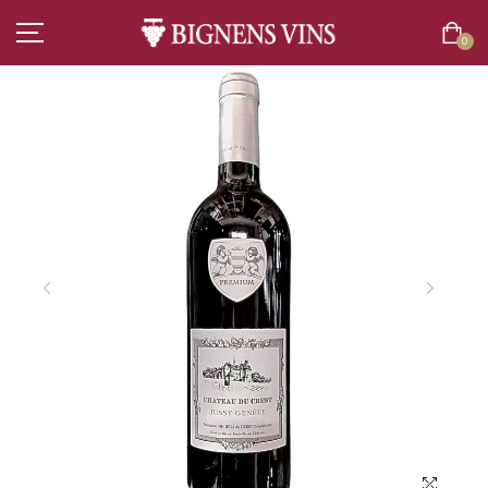
0
ACCUEIL
TOUT L’ASSORTIMENT
VINS
CHAMPAGNES
SPIRITUEUX
BIÈRES
BOISSONS SANS ALCOOL