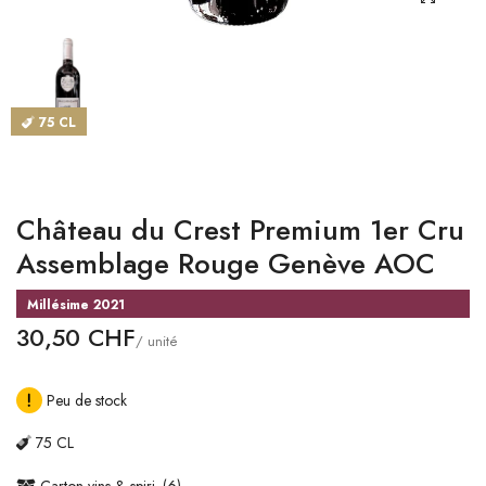
CATALOGUES
MAGASINS
75 CL
CONTACT
SE CONNECTER
Château du Crest Premium 1er Cru
Langue
Assemblage Rouge Genève AOC
Devise
Millésime 2021
30,50 CHF
/ unité
Peu de stock
75 CL
Carton vins & spiri. (6)