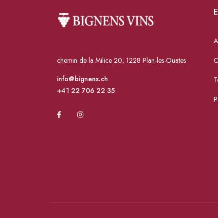
E
A
chemin de la Milice 20, 1228 Plan-les-Ouates
C
info@bignens.ch
T
+41 22 706 22 35
P