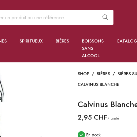
NES
SPIRITUEUX
BIÈRES
BOISSONS
CATALOG
SANS
ALCOOL
SHOP
/
BIÈRES
/
BIÈRES S
CALVINUS BLANCHE
Calvinus Blanch
2,95 CHF
/ unité
En stock