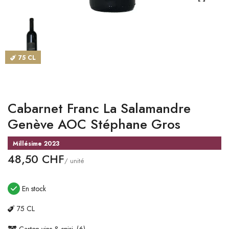
CATALOGUES
MAGASINS
75 CL
CONTACT
SE CONNECTER
Cabarnet Franc La Salamandre
Langue
Genève AOC Stéphane Gros
Devise
Millésime 2023
48,50 CHF
/ unité
En stock
75 CL
Carton vins & spiri. (6)