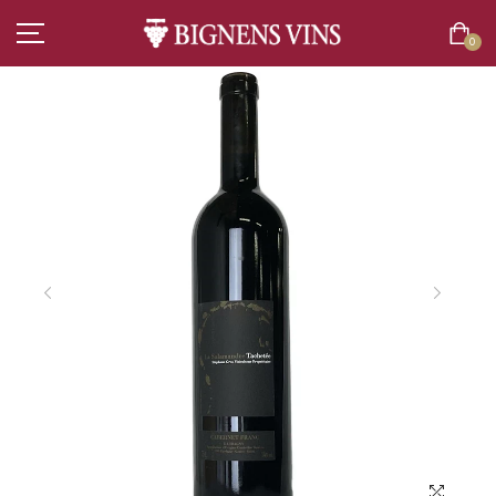
0
ACCUEIL
TOUT L’ASSORTIMENT
VINS
CHAMPAGNES
SPIRITUEUX
BIÈRES
BOISSONS SANS ALCOOL