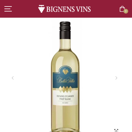
0
ACCUEIL
TOUT L’ASSORTIMENT
VINS
CHAMPAGNES
SPIRITUEUX
BIÈRES
BOISSONS SANS ALCOOL