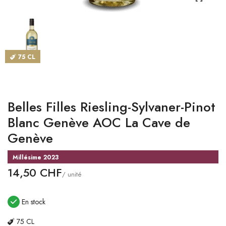
CATALOGUES
MAGASINS
75 CL
CONTACT
SE CONNECTER
Belles Filles Riesling-Sylvaner-Pinot
Langue
Blanc Genève AOC La Cave de
Genève
Devise
Millésime 2023
14,50 CHF
/ unité
En stock
75 CL