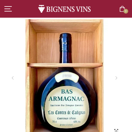
0
ACCUEIL
TOUT L’ASSORTIMENT
VINS
CHAMPAGNES
SPIRITUEUX
BIÈRES
BOISSONS SANS ALCOOL