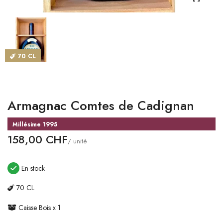
CATALOGUES
MAGASINS
70 CL
CONTACT
SE CONNECTER
Armagnac Comtes de Cadignan
Langue
Millésime 1995
Devise
158,00 CHF
/ unité
En stock
70 CL
Caisse Bois x 1