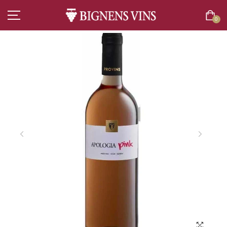
0
ACCUEIL
TOUT L’ASSORTIMENT
VINS
CHAMPAGNES
SPIRITUEUX
BIÈRES
BOISSONS SANS ALCOOL