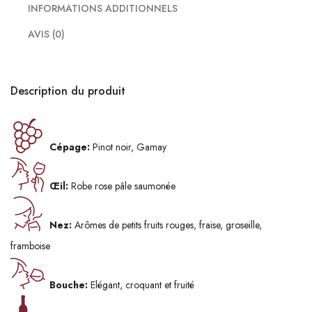
INFORMATIONS ADDITIONNELS
AVIS (0)
Description du produit
Cépage:
Pinot noir, Gamay
Œil:
Robe rose pâle saumonée
Nez:
Arômes de petits fruits rouges, fraise, groseille,
framboise
Bouche:
Elégant, croquant et fruité