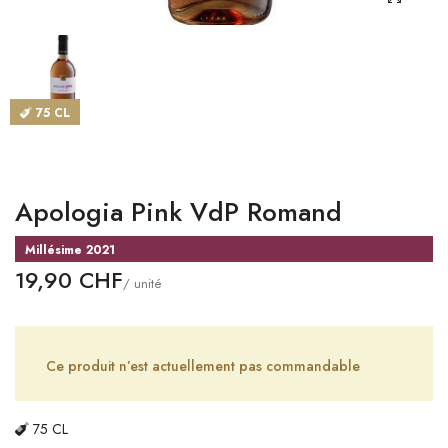
CATALOGUES
MAGASINS
75 CL
CONTACT
SE CONNECTER
Apologia Pink VdP Romand
Langue
Millésime 2021
Devise
19,90 CHF
/ unité
Ce produit n’est actuellement pas commandable
75 CL