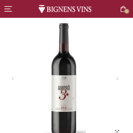
0
ACCUEIL
TOUT L’ASSORTIMENT
VINS
CHAMPAGNES
SPIRITUEUX
BIÈRES
BOISSONS SANS ALCOOL