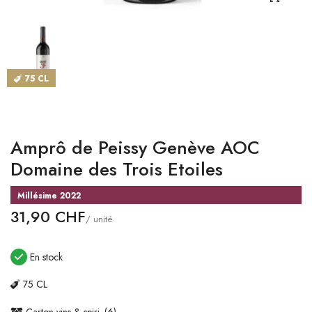
CATALOGUES
MAGASINS
75 CL
CONTACT
SE CONNECTER
Amprô de Peissy Genève AOC
Langue
Domaine des Trois Etoiles
Devise
Millésime 2022
31,90 CHF
/ unité
En stock
75 CL
Carton vins & spiri. (6)