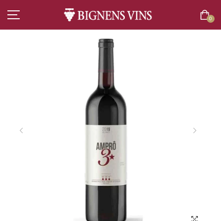
0
ACCUEIL
TOUT L’ASSORTIMENT
VINS
CHAMPAGNES
SPIRITUEUX
BIÈRES
BOISSONS SANS ALCOOL