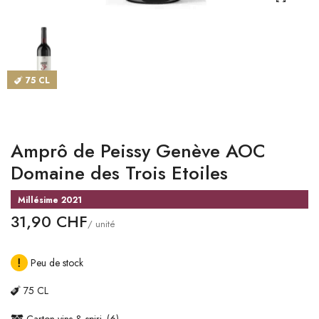
CATALOGUES
MAGASINS
75 CL
CONTACT
SE CONNECTER
Amprô de Peissy Genève AOC
Langue
Domaine des Trois Etoiles
Devise
Millésime 2021
31,90 CHF
/ unité
Peu de stock
75 CL
Carton vins & spiri. (6)