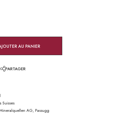
AJOUTER AU PANIER
E
PARTAGER
l
s Suisses
 Mineralquellen AG, Passugg