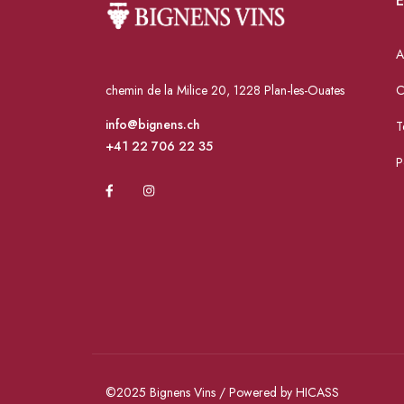
E
A
chemin de la Milice 20, 1228 Plan-les-Ouates
C
info@bignens.ch
T
+41 22 706 22 35
P
©2025 Bignens Vins / Powered by HICASS