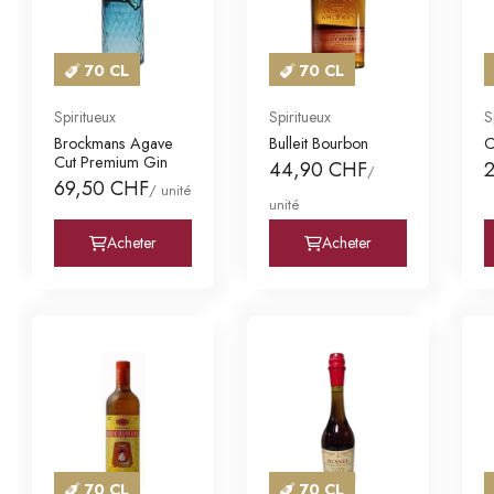
70 CL
70 CL
Spiritueux
Spiritueux
S
Brockmans Agave
Bulleit Bourbon
C
Cut Premium Gin
44,90 CHF
/
69,50 CHF
/ unité
unité
Acheter
Acheter
70 CL
70 CL