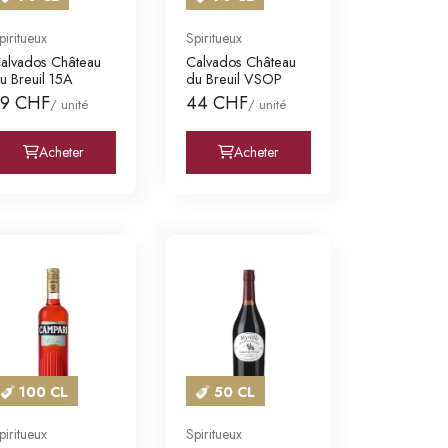
piritueux
Spiritueux
alvados Château
Calvados Château
u Breuil 15A
du Breuil VSOP
89 CHF
44 CHF
/ unité
/ unité
Acheter
Acheter
100 CL
50 CL
piritueux
Spiritueux