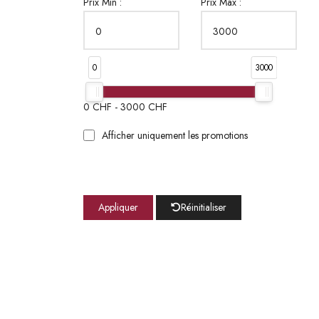
Prix Min :
Prix Max :
0
3000
0
CHF -
3000
CHF
Afficher uniquement les promotions
Appliquer
Réinitialiser