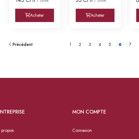
/ unité
/ unité
Acheter
Acheter
Précédent
1
2
3
4
5
6
7
NTREPRISE
MON COMPTE
 propos
Connexion