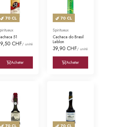
70 CL
70 CL
piritueux
Spiritueux
achaca 51
Cachaca do Brasil
Leblon
29,50 CHF
/ unité
39,90 CHF
/ unité
Acheter
Acheter
70 CL
70 CL