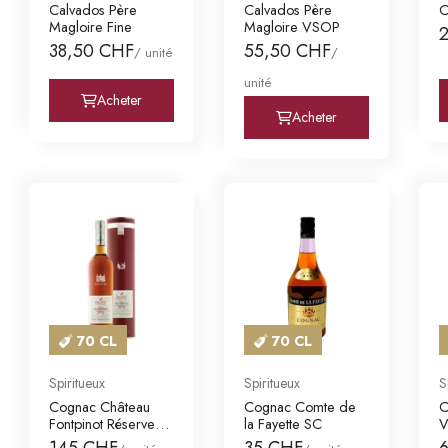
Calvados Père
Calvados Père
C
Magloire Fine
Magloire VSOP
38,50 CHF
55,50 CHF
/ unité
/
unité
Acheter
Acheter
70 CL
70 CL
Spiritueux
Spiritueux
S
Cognac Château
Cognac Comte de
C
Fontpinot Réserve
la Fayette SC
XO Grande Champa
145 CHF
35 CHF