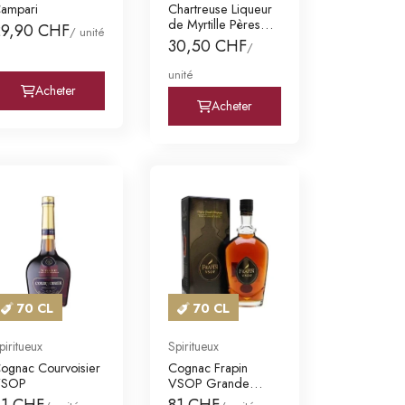
ampari
Chartreuse Liqueur
de Myrtille Pères
29,90 CHF
/ unité
Chartreux
30,50 CHF
/
unité
Acheter
Acheter
70 CL
70 CL
piritueux
Spiritueux
ognac Courvoisier
Cognac Frapin
VSOP
VSOP Grande
Champagne AC
61 CHF
81 CHF