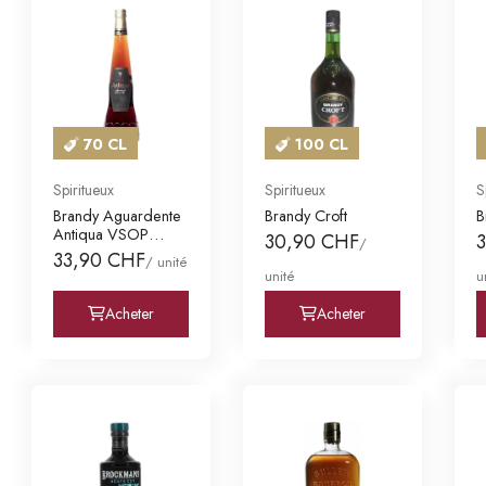
70 CL
100 CL
Spiritueux
Spiritueux
S
Brandy Aguardente
Brandy Croft
B
Antiqua VSOP
30,90 CHF
/
Aguard Vinica Velh
33,90 CHF
/ unité
unité
u
Acheter
Acheter