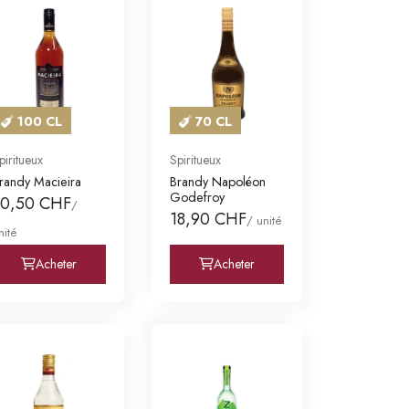
100 CL
70 CL
piritueux
Spiritueux
randy Macieira
Brandy Napoléon
Godefroy
30,50 CHF
/
18,90 CHF
/ unité
nité
Acheter
Acheter