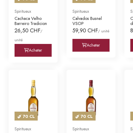
Spiritueux
Spiritueux
S
Cachaca Velho
Calvados Busnel
C
Barreiro Tradicion
VSOP
d
26,50 CHF
59,90 CHF
/
/ unité
unité
Acheter
Acheter
70 CL
70 CL
Spiritueux
Spiritueux
S