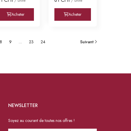
/ unité
/ unité
Acheter
Acheter
8
9
…
23
24
Suivant
NEWSLETTER
Soyez au courant de toutes nos offres !