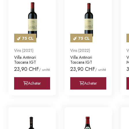
75 CL
75 CL
Vins (2021)
Vins (2022)
V
Villa Antinori
Villa Antinori
V
Toscana IGT
Toscana IGT
M
23,90 CHF
23,90 CHF
/ unité
/ unité
Acheter
Acheter