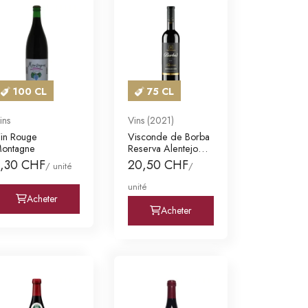
100 CL
75 CL
ins
Vins (2021)
in Rouge
Visconde de Borba
ontagne
Reserva Alentejo
DOC
3,30 CHF
20,50 CHF
/ unité
/
unité
Acheter
Acheter