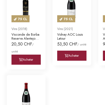
75 CL
75 CL
Vins (2018)
Vins (2021)
V
Visconde de Borba
Volnay AOC Louis
V
Reserva Alentejo
Latour
A
DOC
20,50 CHF
53,50 CHF
/
/ unité
unité
Acheter
Acheter