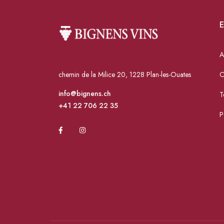
E
A
chemin de la Milice 20, 1228 Plan-les-Ouates
C
info@bignens.ch
T
+41 22 706 22 35
P