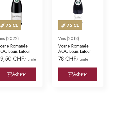
75 CL
75 CL
ins (2022)
Vins (2018)
osne Romanée
Vosne Romanée
OC Louis Latour
AOC Louis Latour
99,50 CHF
78 CHF
/ unité
/ unité
Acheter
Acheter