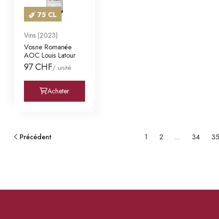
75 CL
Vins (2023)
Vosne Romanée
AOC Louis Latour
97 CHF
/ unité
Acheter
Précédent
1
2
…
34
3