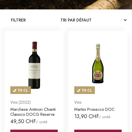
CATALOGUES
FILTRER
MAGASINS
CONTACT
SE CONNECTER
Langue
Devise
75 CL
75 CL
Vins (2022)
Vins
Marchese Antinori Chianti
Martini Prosecco DOC
Classico DOCG Reserva
13,90 CHF
/ unité
49,50 CHF
/ unité