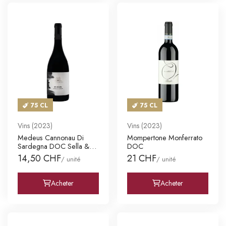
75 CL
75 CL
Vins (2023)
Vins (2023)
Medeus Cannonau Di
Mompertone Monferrato
Sardegna DOC Sella &
DOC
Mosca
14,50 CHF
21 CHF
/ unité
/ unité
Acheter
Acheter