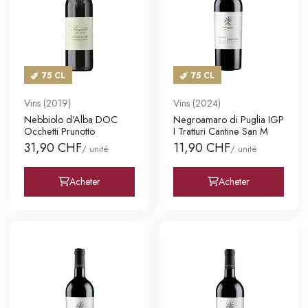
75 CL
75 CL
Vins (2019)
Vins (2024)
Nebbiolo d'Alba DOC
Negroamaro di Puglia IGP
Occhetti Prunotto
I Tratturi Cantine San M
31,90 CHF
11,90 CHF
/ unité
/ unité
Acheter
Acheter