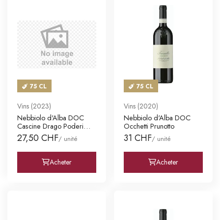
75 CL
75 CL
Vins (2023)
Vins (2020)
Nebbiolo d'Alba DOC
Nebbiolo d'Alba DOC
Cascine Drago Poderi
Occhetti Prunotto
Colla
27,50 CHF
31 CHF
/ unité
/ unité
Acheter
Acheter