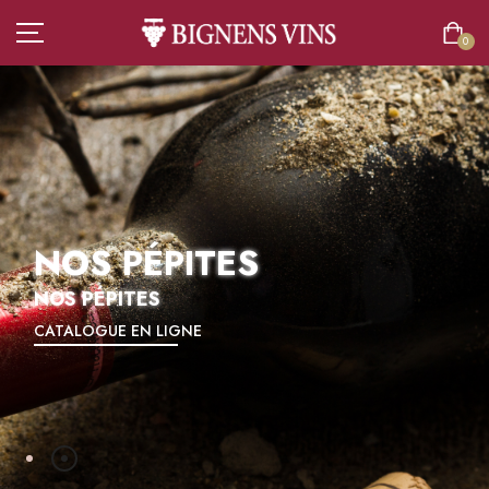
0
ACCUEIL
TOUT L’ASSORTIMENT
NOS PÉPITES
VINS
NOS PÉPITES
CATALOGUE EN LIGNE
CHAMPAGNES
SPIRITUEUX
BIÈRES
BOISSONS SANS ALCOOL