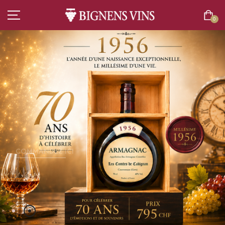
0
ACCUEIL
TOUT L’ASSORTIMENT
VINS
COMMANDEZ ICI
CHAMPAGNES
SPIRITUEUX
BIÈRES
BOISSONS SANS ALCOOL