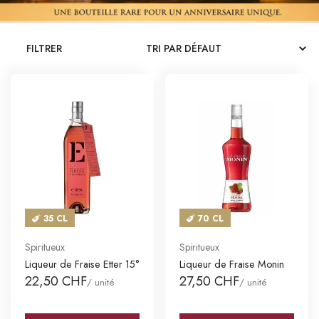
CATALOGUES
FILTRER
MAGASINS
CONTACT
SE CONNECTER
Langue
Devise
35 CL
70 CL
Spiritueux
Spiritueux
Liqueur de Fraise Etter 15°
Liqueur de Fraise Monin
22,50 CHF
27,50 CHF
/ unité
/ unité