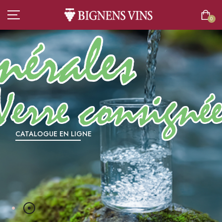
0
ACCUEIL
TOUT L’ASSORTIMENT
VINS
CATALOGUE EN LIGNE
CHAMPAGNES
SPIRITUEUX
BIÈRES
BOISSONS SANS ALCOOL