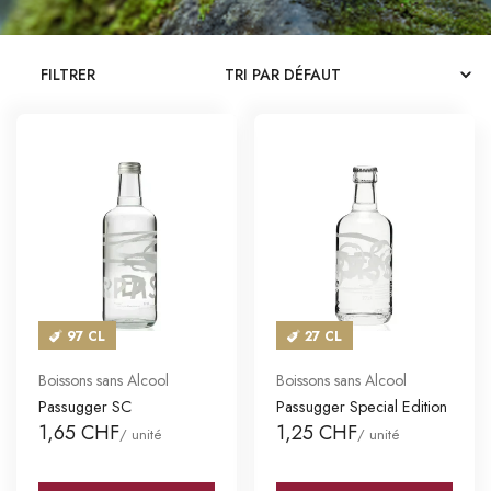
CATALOGUES
FILTRER
MAGASINS
CONTACT
SE CONNECTER
Langue
Devise
97 CL
27 CL
Boissons sans Alcool
Boissons sans Alcool
Passugger SC
Passugger Special Edition
1,65 CHF
1,25 CHF
/ unité
/ unité