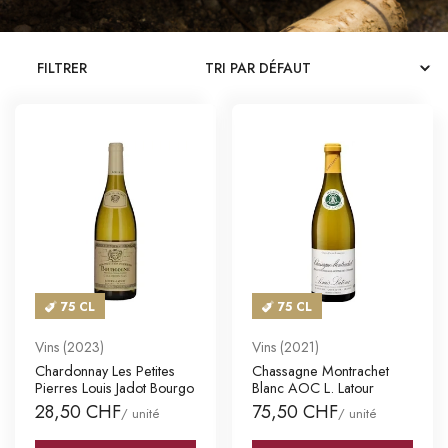
CATALOGUES
FILTRER
MAGASINS
CONTACT
SE CONNECTER
Langue
Devise
75 CL
75 CL
Vins (2023)
Vins (2021)
Chardonnay Les Petites
Chassagne Montrachet
Pierres Louis Jadot Bourgo
Blanc AOC L. Latour
28,50 CHF
75,50 CHF
/ unité
/ unité