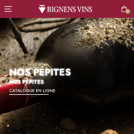
0
ACCUEIL
TOUT L’ASSORTIMENT
NOS PÉPITES
VINS
NOS PÉPITES
CATALOGUE EN LIGNE
CHAMPAGNES
SPIRITUEUX
BIÈRES
BOISSONS SANS ALCOOL